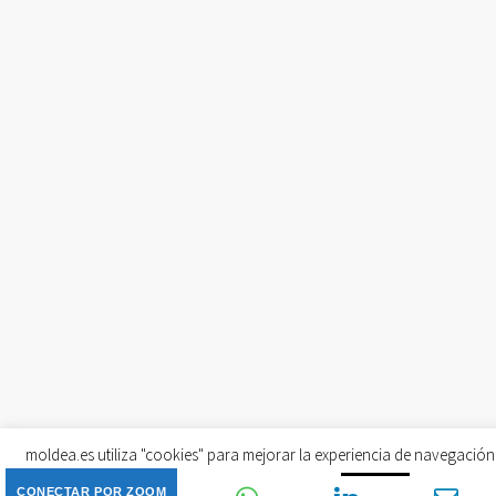
moldea.es utiliza "cookies" para mejorar la experiencia de navegació
entenderá que lo acepta.
Más inform
Acepto
CONECTAR POR ZOOM