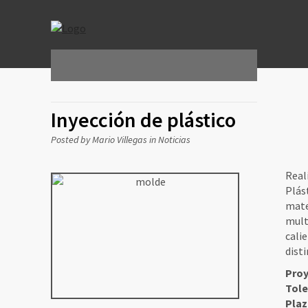
Inyección de plástico
Posted by Mario Villegas in
Noticias
Rea
Plás
mat
mult
cali
dist
Proy
Tole
Plaz